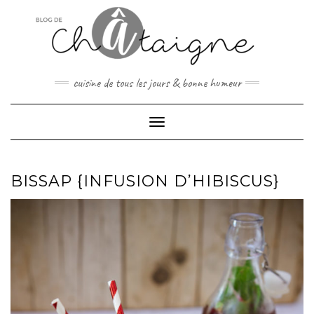
Skip
to
content
cuisine de tous les jours & bonne humeur
Toggle Navigation
BISSAP {INFUSION D’HIBISCUS}