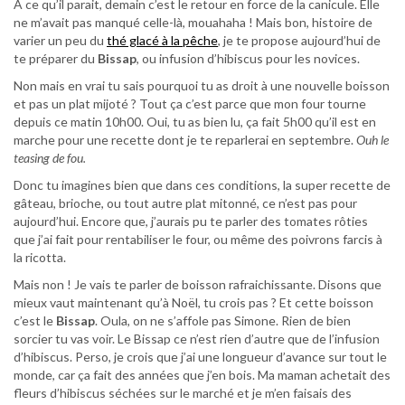
A ce qu’il parait, demain c’est le retour en force de la canicule. Elle
ne m’avait pas manqué celle-là, mouahaha ! Mais bon, histoire de
varier un peu du
thé glacé à la pêche
, je te propose aujourd’hui de
te préparer du
Bissap
, ou infusion d’hibiscus pour les novices.
Non mais en vrai tu sais pourquoi tu as droit à une nouvelle boisson
et pas un plat mijoté ? Tout ça c’est parce que mon four tourne
depuis ce matin 10h00. Oui, tu as bien lu, ça fait 5h00 qu’il est en
marche pour une recette dont je te reparlerai en septembre.
Ouh le
teasing de fou.
Donc tu imagines bien que dans ces conditions, la super recette de
gâteau, brioche, ou tout autre plat mitonné, ce n’est pas pour
aujourd’hui. Encore que, j’aurais pu te parler des tomates rôties
que j’ai fait pour rentabiliser le four, ou même des poivrons farcis à
la ricotta.
Mais non ! Je vais te parler de boisson rafraichissante. Disons que
mieux vaut maintenant qu’à Noël, tu crois pas ? Et cette boisson
c’est le
Bissap
. Oula, on ne s’affole pas Simone. Rien de bien
sorcier tu vas voir. Le Bissap ce n’est rien d’autre que de l’infusion
d’hibiscus. Perso, je crois que j’ai une longueur d’avance sur tout le
monde, car ça fait des années que j’en bois. Ma maman achetait des
fleurs d’hibiscus séchées sur le marché et je m’en faisais des