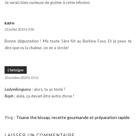
Je serais bien curieuse de goûter à cette infusion.
RAPH
22 juillet 2019 à 9:50
Bonne dégustation ! Ma toute 1ère fût au Burkina Faso. Et je peux te
dire que vu la chaleur, on en a sirote!
Châtaigne
10 octobre 2019 à 15:11
Ladymilonguera :
alors, tu as testé ?
Raph :
alala, ça devait être autre chose !
Ping :
Tisane the bissap, recette gourmande et préparation rapide
LAISSER UN COMMENTAIRE