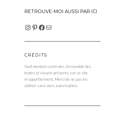
RETROUVE-MOI AUSSI PAR ICI
INSTAGRAM
PINTEREST
FACEBOOK
E-MAIL
CRÉDITS
Sauf mention contraire, l'ensemble des
textes et visuels présents sur ce site
m'appartiennent. Merci de ne pas les
utiliser sans mon autorisation.