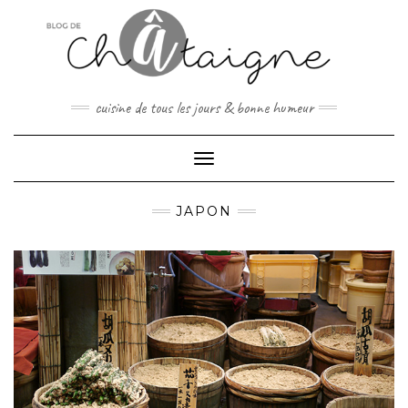
Skip
to
content
cuisine de tous les jours & bonne humeur
Toggle Navigation
JAPON