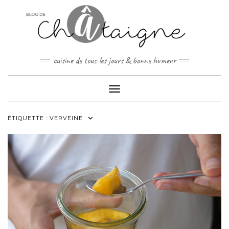
Skip
to
content
cuisine de tous les jours & bonne humeur
Toggle Navigation
ÉTIQUETTE :
VERVEINE