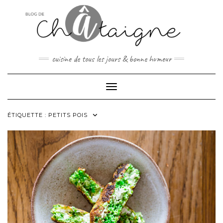
Skip
to
content
cuisine de tous les jours & bonne humeur
Toggle Navigation
ÉTIQUETTE :
PETITS POIS