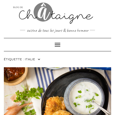
Skip
to
content
cuisine de tous les jours & bonne humeur
Toggle Navigation
ÉTIQUETTE :
ITALIE