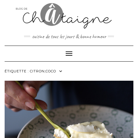
Skip
to
content
cuisine de tous les jours & bonne humeur
Toggle Navigation
ÉTIQUETTE :
CITRON;COCO