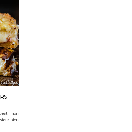
URS
c’est mon
sieur bien