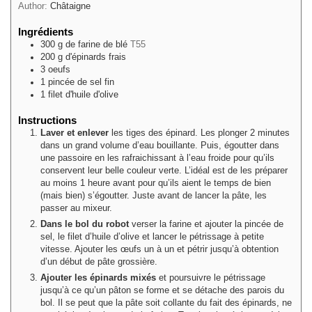
Author:
Châtaigne
Ingrédients
300
g
de farine de blé
T55
200
g
d'épinards frais
3
oeufs
1
pincée
de sel fin
1
filet
d'huile d'olive
Instructions
Laver et enlever
les tiges des épinard. Les plonger 2 minutes
dans un grand volume d’eau bouillante. Puis, égoutter dans
une passoire en les rafraichissant à l’eau froide pour qu’ils
conservent leur belle couleur verte. L’idéal est de les préparer
au moins 1 heure avant pour qu’ils aient le temps de bien
(mais bien) s’égoutter. Juste avant de lancer la pâte, les
passer au mixeur.
Dans le bol du robot
verser la farine et ajouter la pincée de
sel, le filet d’huile d’olive et lancer le pétrissage à petite
vitesse. Ajouter les œufs un à un et pétrir jusqu’à obtention
d’un début de pâte grossière.
Ajouter les épinards mixés
et poursuivre le pétrissage
jusqu’à ce qu’un pâton se forme et se détache des parois du
bol. Il se peut que la pâte soit collante du fait des épinards, ne