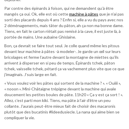
Par contre des épinards à foison, qui ne demandent qu’à être
mangés ça oui. Ok, elle est où cette
machine à pâtes
que je n’ai pas
sorti des placards depuis 4 ans ? Enfin si, elle a vu du pays avec nos
2 déménagements, mais tâter du pâton, ah ça non ma bonne dame.
Tiens, en fait le carton n’était pas remisé à la cave, il est juste là, à
portée de mains. Une aubaine Ghislaine.
Bon, ça devrait se faire tout seul. Je colle quand même les pitous
devant leur machine à pâtes -à modeler-. Je garde un œil sur leurs
bricolages et ferme l’autre devant la montagne de miettes qu’ils
arrivent à disperser en si peu de temps. Épinards tchek, pâton
tchek, vaisselle tchek, pétard ça va vachement plus vite que ce que
j’imaginais. J’suis large en fait.
« Vous voulez voir les pâtes qui sortent de la machine ? ». « Ouiiii »,
« nooon ». Mini-Châtaigne trépigne devant la machine qui avale
doucement les petites boules de pâte. 11h20 « Ça y est ça sort ! ».
Allez, c’est parti mon kiki. Tiens, ma pâte à l’air d’être un peu
collante. J’aurais peut-être mieux fait de choisir des macaronis
plutôt que des bucatinis #lideedusiecle. La nana qui aime bien se
compliquer la vie.