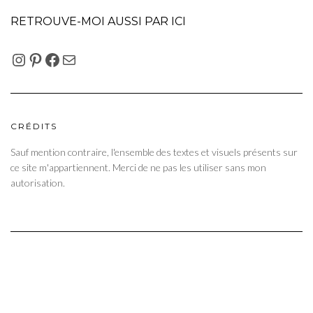
RETROUVE-MOI AUSSI PAR ICI
INSTAGRAM
PINTEREST
FACEBOOK
E-MAIL
CRÉDITS
Sauf mention contraire, l'ensemble des textes et visuels présents sur
ce site m'appartiennent. Merci de ne pas les utiliser sans mon
autorisation.