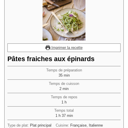
Imprimer la recette
Pâtes fraiches aux épinards
Temps de préparation
minutes
35
min
Temps de cuisson
minutes
2
min
Temps de repos
heure
1
h
Temps total
heure
minutes
1
h
37
min
Type de plat:
Plat principal
Cuisine:
Française, Italienne