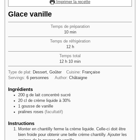
Imprimer la recette
Glace vanille
Temps de préparation
minutes
10
min
Temps de réfrigération
heures
12
h
Temps total
heures
minutes
12
h
10
min
Type de plat:
Dessert, Goûter
Cuisine:
Française
Servings:
6
personnes
Author:
Châtaigne
Ingrédients
200
g
de lait concentré sucré
20
cl
de crème liquide à 30%
1
gousse de vanille
pralines roses
(facultatif)
Instructions
Monter en chantilly ferme la crème liquide. Celle-ci doit être
bien froide pour obtenir une belle crème chantilly. Ajouter les