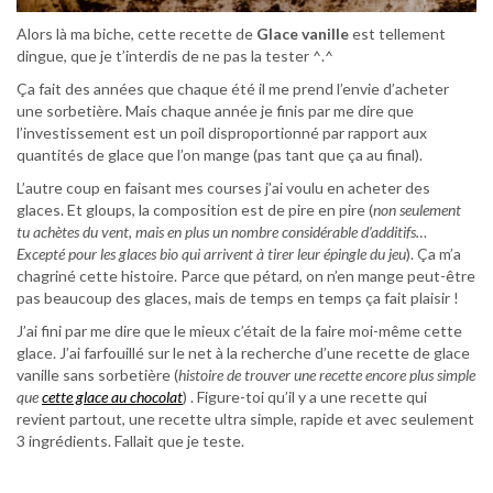
Alors là ma biche, cette recette de
Glace vanille
est tellement
dingue, que je t’interdis de ne pas la tester ^.^
Ça fait des années que chaque été il me prend l’envie d’acheter
une sorbetière. Mais chaque année je finis par me dire que
l’investissement est un poil disproportionné par rapport aux
quantités de glace que l’on mange (pas tant que ça au final).
L’autre coup en faisant mes courses j’ai voulu en acheter des
glaces. Et gloups, la composition est de pire en pire (
non seulement
tu achètes du vent, mais en plus un nombre considérable d’additifs…
Excepté pour les glaces bio qui arrivent à tirer leur épingle du jeu
). Ça m’a
chagriné cette histoire. Parce que pétard, on n’en mange peut-être
pas beaucoup des glaces, mais de temps en temps ça fait plaisir !
J’ai fini par me dire que le mieux c’était de la faire moi-même cette
glace. J’ai farfouillé sur le net à la recherche d’une recette de glace
vanille sans sorbetière (
histoire de trouver une recette encore plus simple
que
cette glace au chocolat
) . Figure-toi qu’il y a une recette qui
revient partout, une recette ultra simple, rapide et avec seulement
3 ingrédients. Fallait que je teste.