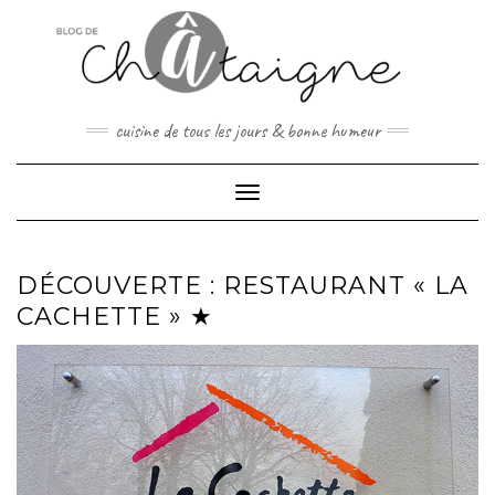
Skip
to
content
cuisine de tous les jours & bonne humeur
Toggle Navigation
DÉCOUVERTE : RESTAURANT « LA
CACHETTE » ★