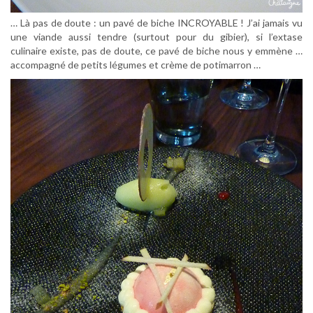
… Là pas de doute : un pavé de biche INCROYABLE ! J’ai jamais vu
une viande aussi tendre (surtout pour du gibier), si l’extase
culinaire existe, pas de doute, ce pavé de biche nous y emmène …
accompagné de petits légumes et crème de potimarron …