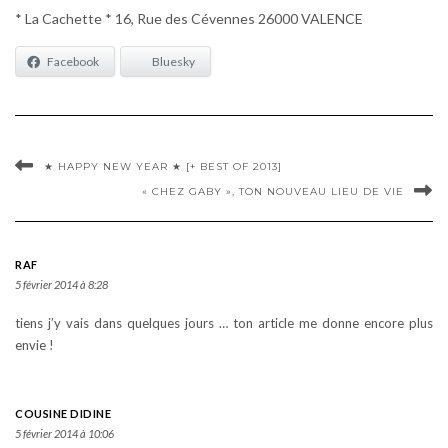
* La Cachette * 16, Rue des Cévennes 26000 VALENCE
Facebook
Bluesky
★ HAPPY NEW YEAR ★ [+ BEST OF 2013]
« CHEZ GABY », TON NOUVEAU LIEU DE VIE
RAF
5 février 2014 à 8:28
tiens j’y vais dans quelques jours … ton article me donne encore plus
envie !
COUSINE DIDINE
5 février 2014 à 10:06