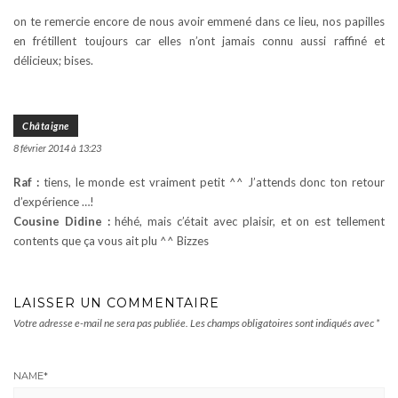
on te remercie encore de nous avoir emmené dans ce lieu, nos papilles
en frétillent toujours car elles n’ont jamais connu aussi raffiné et
délicieux; bises.
Châtaigne
8 février 2014 à 13:23
Raf :
tiens, le monde est vraiment petit ^^ J’attends donc ton retour
d’expérience …!
Cousine Didine :
héhé, mais c’était avec plaisir, et on est tellement
contents que ça vous ait plu ^^ Bizzes
LAISSER UN COMMENTAIRE
Votre adresse e-mail ne sera pas publiée.
Les champs obligatoires sont indiqués avec
*
NAME
*