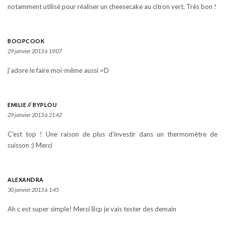
notamment utilisé pour réaliser un cheesecake au citron vert. Très bon !
BOOPCOOK
29 janvier 2013 à 19:07
j’adore le faire moi-même aussi =D
EMILIE // BYPLOU
29 janvier 2013 à 21:42
C’est top ! Une raison de plus d’investir dans un thermomètre de
cuisson :) Merci
ALEXANDRA
30 janvier 2013 à 1:45
Ah c est super simple! Merci Bcp je vais tester des demain