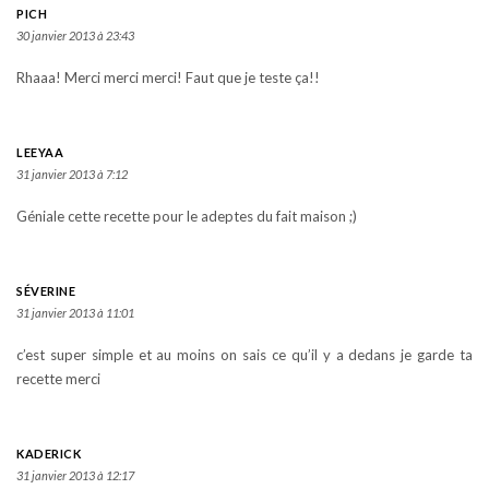
PICH
30 janvier 2013 à 23:43
Rhaaa! Merci merci merci! Faut que je teste ça!!
LEEYAA
31 janvier 2013 à 7:12
Géniale cette recette pour le adeptes du fait maison ;)
SÉVERINE
31 janvier 2013 à 11:01
c’est super simple et au moins on sais ce qu’il y a dedans je garde ta
recette merci
KADERICK
31 janvier 2013 à 12:17