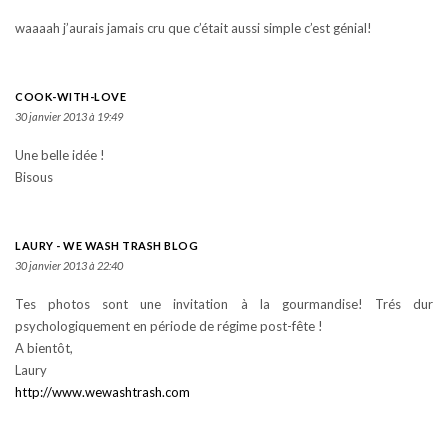
waaaah j’aurais jamais cru que c’était aussi simple c’est génial!
COOK-WITH-LOVE
30 janvier 2013 à 19:49
Une belle idée !
Bisous
LAURY - WE WASH TRASH BLOG
30 janvier 2013 à 22:40
Tes photos sont une invitation à la gourmandise! Trés dur
psychologiquement en période de régime post-fête !
A bientôt,
Laury
http://www.wewashtrash.com