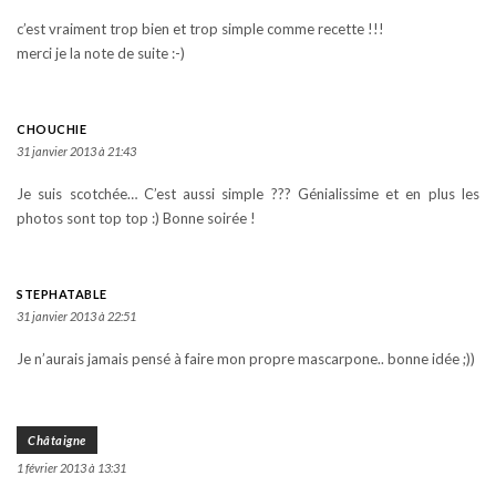
c’est vraiment trop bien et trop simple comme recette !!!
merci je la note de suite :-)
CHOUCHIE
31 janvier 2013 à 21:43
Je suis scotchée… C’est aussi simple ??? Génialissime et en plus les
photos sont top top :) Bonne soirée !
STEPHATABLE
31 janvier 2013 à 22:51
Je n’aurais jamais pensé à faire mon propre mascarpone.. bonne idée ;))
Châtaigne
1 février 2013 à 13:31