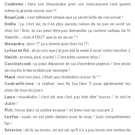
Cookismo :
faire son cheesecake avec son mascarpone c’est quand
même la grande classe, non ?!
BoopCook :
c’est tellement simple que ça serait bête de s’en priver !
Emilie :
Là, c’est sûr, tu n’as plus aucune raison de ne pas en avoir un
chez toi ! Bon, tu vas peut-être pas demander ça comme cadeau de St
Valentin … mais il FAUT que tu en ais un ^^
Alexandra :
alors ?? ça a donné quoi chez toi ??!
La fourmi Elé :
ah je vois que j’ai pas été la seule à avoir cette réaction :)
Vanish :
promis, juré, craché ! C’est bête comme chou !
Coccinetcook :
ça peut dépanner en cas d’extrême urgence ! Une envie
de risotto irrépressible par exemple !
Maud :
moi non plus, c’était une révélation ce jour-là ^^
Cook-with-love :
à réaliser sans fin (ou faim ?) pour agrémenter les
plats de tous les jours
Laury :
mouahaha ! c’est sûr que c’est pas très diet’ toussa ! Je suis le
diable !
Pich :
fonce dans ta cuisine essayer ! et tiens-moi au courant ;)
LeeYaa :
ouais, on est plein dedans pour le coup ! jsuis complètement
fan !
Séverine :
ah là, au moins, on est sûr qu’il n’y a pas toute une tartine de