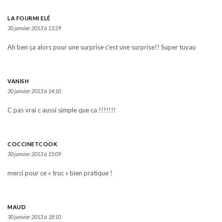
LA FOURMI ELÉ
30 janvier 2013 à 13:29
Ah ben ça alors pour une surprise c’est une surprise!! Super tuyau
VANISH
30 janvier 2013 à 14:10
C pas vrai c aussi simple que ca !!!!!!!
COCCINETCOOK
30 janvier 2013 à 15:09
merci pour ce « truc » bien pratique !
MAUD
30 janvier 2013 à 18:10