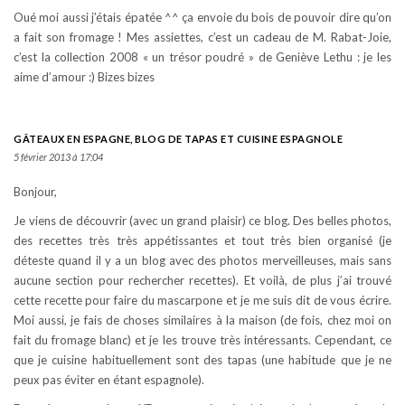
Oué moi aussi j’étais épatée ^^ ça envoie du bois de pouvoir dire qu’on
a fait son fromage ! Mes assiettes, c’est un cadeau de M. Rabat-Joie,
c’est la collection 2008 « un trésor poudré » de Geniève Lethu : je les
aime d’amour :) Bizes bizes
GÂTEAUX EN ESPAGNE, BLOG DE TAPAS ET CUISINE ESPAGNOLE
5 février 2013 à 17:04
Bonjour,
Je viens de découvrir (avec un grand plaisir) ce blog. Des belles photos,
des recettes très très appétissantes et tout très bien organisé (je
déteste quand il y a un blog avec des photos merveilleuses, mais sans
aucune section pour rechercher recettes). Et voilà, de plus j’ai trouvé
cette recette pour faire du mascarpone et je me suis dit de vous écrire.
Moi aussi, je fais de choses similaires à la maison (de fois, chez moi on
fait du fromage blanc) et je les trouve très intéressants. Cependant, ce
que je cuisine habituellement sont des tapas (une habitude que je ne
peux pas éviter en étant espagnole).