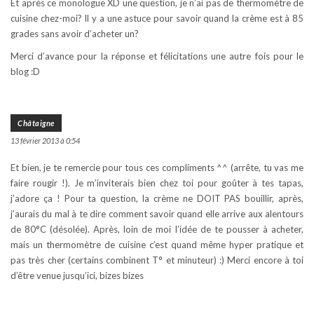
Et après ce monologue XD une question, je n’ai pas de thermomètre de
cuisine chez-moi? Il y a une astuce pour savoir quand la crème est à 85
grades sans avoir d’acheter un?
Merci d’avance pour la réponse et félicitations une autre fois pour le
blog :D
Châtaigne
13 février 2013 à 0:54
Et bien, je te remercie pour tous ces compliments ^^ (arrête, tu vas me
faire rougir !). Je m’inviterais bien chez toi pour goûter à tes tapas,
j’adore ça ! Pour ta question, la crème ne DOIT PAS bouillir, après,
j’aurais du mal à te dire comment savoir quand elle arrive aux alentours
de 80°C (désolée). Après, loin de moi l’idée de te pousser à acheter,
mais un thermomètre de cuisine c’est quand même hyper pratique et
pas très cher (certains combinent T° et minuteur) :) Merci encore à toi
d’être venue jusqu’ici, bizes bizes