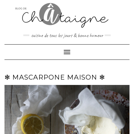
Skip
to
content
cuisine de tous les jours & bonne humeur
Toggle Navigation
✻ MASCARPONE MAISON ✻