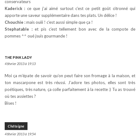
conservateurs
Kaderick :
ce que j’ai aimé surtout c’est ce petit goût citronné qui
apporte une saveur supplémentaire dans tes plats. Un délice !
Chouchie :
mais ouiii ! c’est aussi simple que ça !
Stephatable :
et pis c’est tellement bon avec de la compote de
pommes ^^ oué jsuis gourmande !
THE PINK LADY
4 février 2013 à 19:13
Moi ça m’épate de savoir qu’on peut faire son fromage à la maison, et
ton mascarpone est très réussi. J’adore tes photos, elles sont très
poétiques, très nature, ça colle parfaitement à la recette :) Tu as trouvé
où tes assiettes ?
Bises !
Châtaigne
4 février 2013 à 19:54